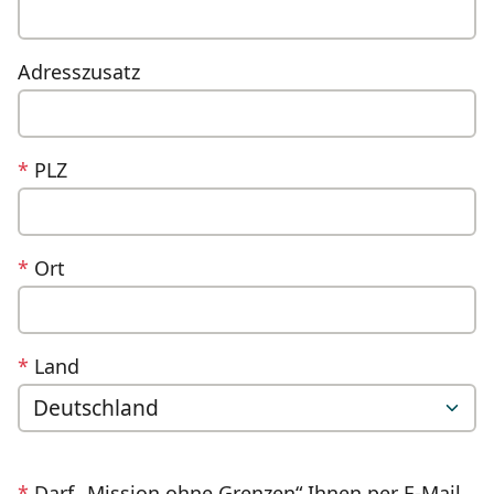
Adresszusatz
*
PLZ
*
Ort
*
Land
*
Darf „Mission ohne Grenzen“ Ihnen per E-Mail