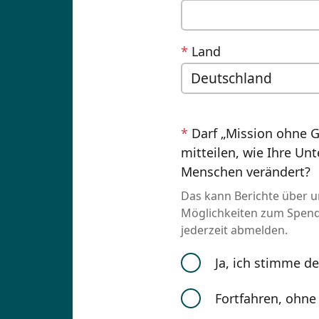
*
Land
*
Darf „Mission ohne G
mitteilen, wie Ihre Un
Menschen verändert?
Das kann Berichte über u
Möglichkeiten zum Spende
jederzeit abmelden.
Ja, ich stimme de
Fortfahren, ohn