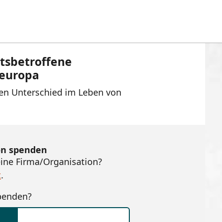
tsbetroffene
teuropa
en Unterschied im Leben von
on spenden
eine Firma/Organisation?
t
.
penden?